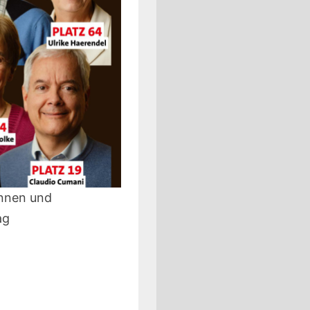
innen und
ag