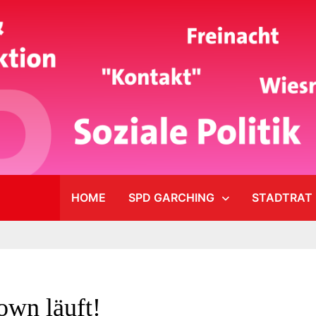
HOME
SPD GARCHING
STADTRAT
wn läuft!