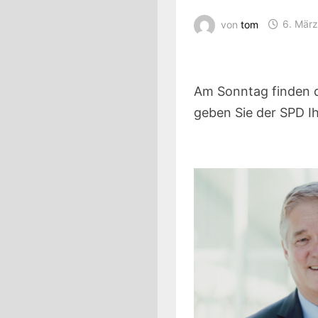
von
tom
6. Mär
Am Sonntag finden d
geben Sie der SPD I