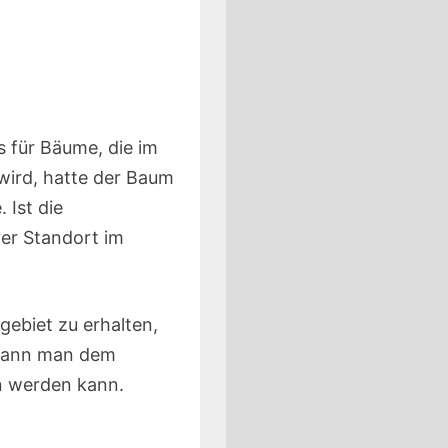
s für Bäume, die im
wird, hatte der Baum
Ist die
er Standort im
gebiet zu erhalten,
 kann man dem
en werden kann.