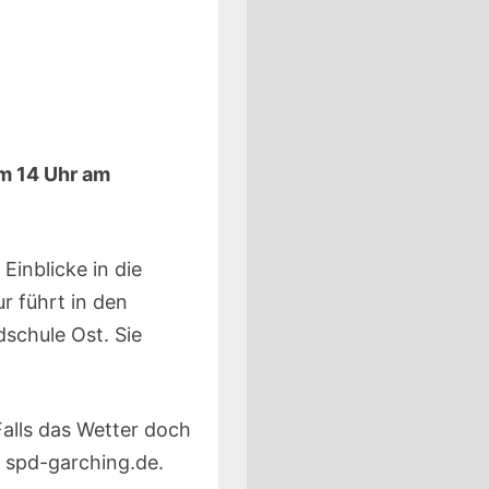
um 14 Uhr am
inblicke in die
r führt in den
chule Ost. Sie
Falls das Wetter doch
e spd-garching.de.