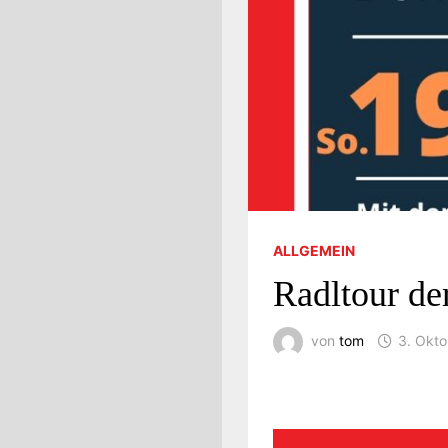
ALLGEMEIN
Radltour d
von
tom
3. Okt