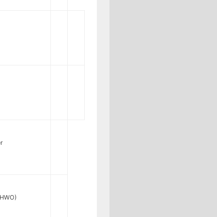
r
 (HWO)