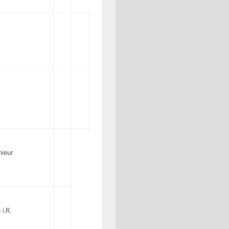
nieur
i.R.