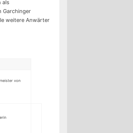
 als
n Garchinger
ele weitere Anwärter
meister von
erin