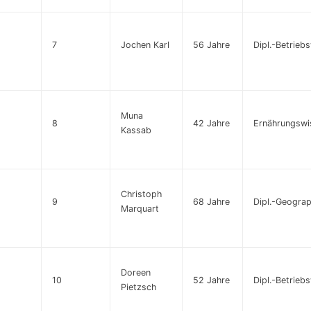
7
Jochen Karl
56 Jahre
Dipl.-Betriebs
Muna
8
42 Jahre
Ernährungswis
Kassab
Christoph
9
68 Jahre
Dipl.-Geogra
Marquart
Doreen
10
52 Jahre
Dipl.-Betriebs
Pietzsch