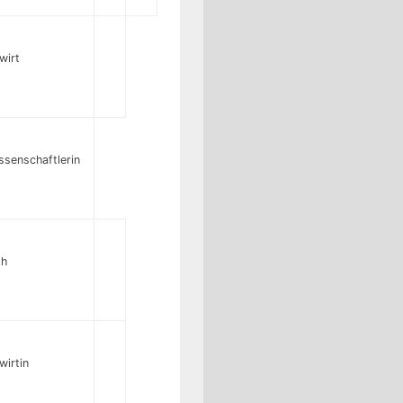
wirt
senschaftlerin
ph
wirtin