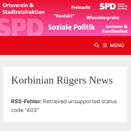
Zum
Inhalt
springen
MENÜ
Korbinian Rügers News
RSS-Fehler:
Retrieved unsupported status
code "403"